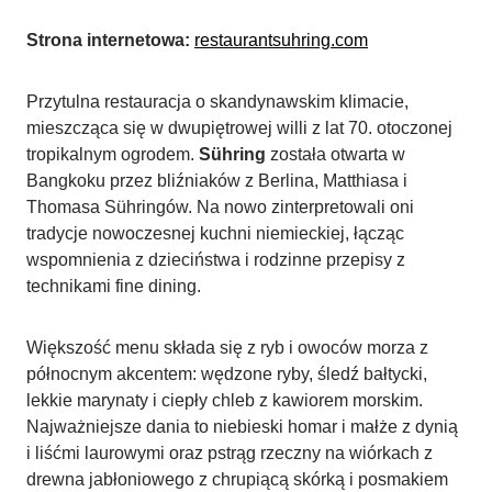
Strona internetowa:
restaurantsuhring.com
Przytulna restauracja o skandynawskim klimacie,
mieszcząca się w dwupiętrowej willi z lat 70. otoczonej
tropikalnym ogrodem.
Sühring
została otwarta w
Bangkoku przez bliźniaków z Berlina, Matthiasa i
Thomasa Sühringów. Na nowo zinterpretowali oni
tradycje nowoczesnej kuchni niemieckiej, łącząc
wspomnienia z dzieciństwa i rodzinne przepisy z
technikami fine dining.
Większość menu składa się z ryb i owoców morza z
północnym akcentem: wędzone ryby, śledź bałtycki,
lekkie marynaty i ciepły chleb z kawiorem morskim.
Najważniejsze dania to niebieski homar i małże z dynią
i liśćmi laurowymi oraz pstrąg rzeczny na wiórkach z
drewna jabłoniowego z chrupiącą skórką i posmakiem