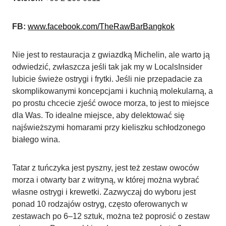
FB:
www.facebook.com/TheRawBarBangkok
Nie jest to restauracja z gwiazdką Michelin, ale warto ją
odwiedzić, zwłaszcza jeśli tak jak my w LocalsInsider
lubicie świeże ostrygi i frytki. Jeśli nie przepadacie za
skomplikowanymi koncepcjami i kuchnią molekularną, a
po prostu chcecie zjeść owoce morza, to jest to miejsce
dla Was. To idealne miejsce, aby delektować się
najświeższymi homarami przy kieliszku schłodzonego
białego wina.
Tatar z tuńczyka jest pyszny, jest też zestaw owoców
morza i otwarty bar z witryną, w której można wybrać
własne ostrygi i krewetki. Zazwyczaj do wyboru jest
ponad 10 rodzajów ostryg, często oferowanych w
zestawach po 6–12 sztuk, można też poprosić o zestaw