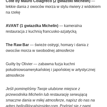
Côte by Mauro Colagreco (2 gwiazdki Michelin)
—
lekkie dania z owoców morza w stylu riwiery z widokiem
na rzekę
AVANT (1 gwiazdka Michelin)
— kameralna
restauracja z kuchnią francusko-azjatycką
The Raw Bar
— świeże ostrygi, homary i dania z
owoców morza w swobodnej atmosferze
Guilty by Olivier — zabawna fuzja kuchni
południowoamerykańskiej i japońskiej w artystycznej
atmosferze
Jeśli pominęliśmy Twoje ulubione miejsce z
przewodnika Michelin lub restaurację serwującą
smaczne dania w miłej atmosferze, napisz do nas na
adres hello@localsinsider.com. Podziel się z nami