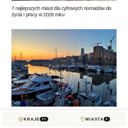
7 najlepszych miast dla cyfrowych nomadów do
życia i pracy w 2026 roku
Najlepsze restauracje rybne w Aarhus, gdzie
KRAJE
MIASTA
31
0
można zjeść świeże ostrygi i ryby z grilla