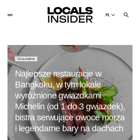
PL
English
English
Dansk
Danish
TAJLANDIA
Polski
Najlepsze restauracje w
Poland
Bangkoku, w tym lokale
Русский
Russian
wyróżnione gwiazdkami
Michelin (od 1 do 3 gwiazdek),
bistra serwujące owoce morza
i legendarne bary na dachach