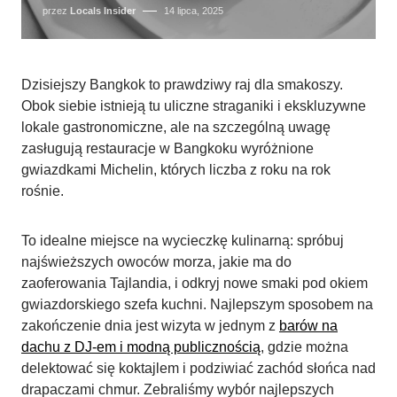
przez
Locals Insider
14 lipca, 2025
Dzisiejszy Bangkok to prawdziwy raj dla smakoszy.
Obok siebie istnieją tu uliczne straganiki i ekskluzywne
lokale gastronomiczne, ale na szczególną uwagę
zasługują restauracje w Bangkoku wyróżnione
gwiazdkami Michelin, których liczba z roku na rok
rośnie.
To idealne miejsce na wycieczkę kulinarną: spróbuj
najświeższych owoców morza, jakie ma do
zaoferowania Tajlandia, i odkryj nowe smaki pod okiem
gwiazdorskiego szefa kuchni. Najlepszym sposobem na
zakończenie dnia jest wizyta w jednym z
barów na
dachu z DJ-em i modną publicznością
, gdzie można
delektować się koktajlem i podziwiać zachód słońca nad
drapaczami chmur. Zebraliśmy wybór najlepszych