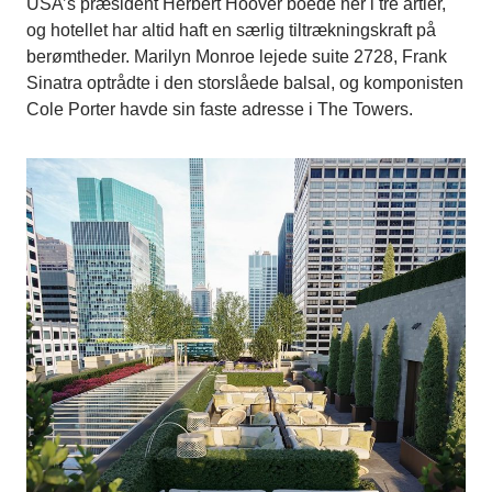
USA’s præsident Herbert Hoover boede her i tre årtier,
og hotellet har altid haft en særlig tiltrækningskraft på
berømtheder. Marilyn Monroe lejede suite 2728, Frank
Sinatra optrådte i den storslåede balsal, og komponisten
Cole Porter havde sin faste adresse i The Towers.