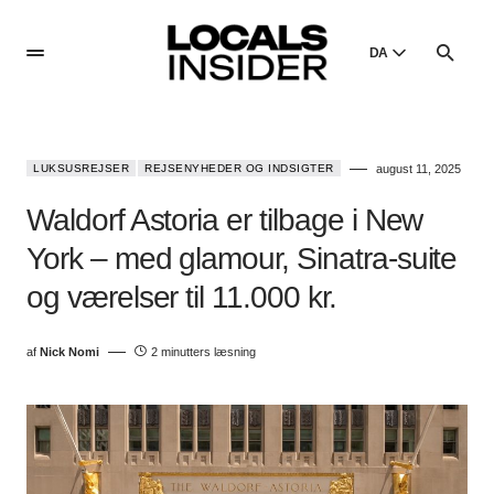
DA
English
English
LUKSUSREJSER
REJSENYHEDER OG INDSIGTER
august 11, 2025
Dansk
Danish
Waldorf Astoria er tilbage i New
Polski
York – med glamour, Sinatra-suite
Poland
og værelser til 11.000 kr.
Русский
Russian
af
Nick Nomi
2 minutters læsning