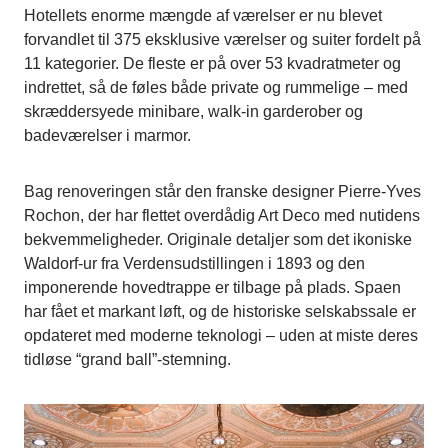
Hotellets enorme mængde af værelser er nu blevet
forvandlet til 375 eksklusive værelser og suiter fordelt på
11 kategorier. De fleste er på over 53 kvadratmeter og
indrettet, så de føles både private og rummelige – med
skræddersyede minibare, walk-in garderober og
badeværelser i marmor.
Bag renoveringen står den franske designer Pierre-Yves
Rochon, der har flettet overdådig Art Deco med nutidens
bekvemmeligheder. Originale detaljer som det ikoniske
Waldorf-ur fra Verdensudstillingen i 1893 og den
imponerende hovedtrappe er tilbage på plads. Spaen
har fået et markant løft, og de historiske selskabssale er
opdateret med moderne teknologi – uden at miste deres
tidløse “grand ball”-stemning.