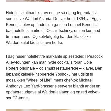
Hotellets kulinariske arv er lige så rig og legendarisk
som selve Waldorf Astoria. Det var her, i 1894, at Eggs
Benedict blev opfundet, da gæsten Lemuel Benedict
bad hotellets maître d’, Oscar Tschirky, om en kur mod
tømmermænd. Og selvfølgelig har den klassiske
Waldorf-salat fået sit navn herfra.
I dag huser hotellet tre markante spisesteder. I Peacock
Alley-loungen kan man nyde cocktails foran Cole
Porters originale – og smukt restaurerede – klaver. Den
japansk kaiseki-inspirerede Yoshoku har udsigt til
mosaikken “Wheel of Life”, mens chefkok Michael
Anthonys Lex Yard-brasserie serverer blandt andet en
opdateret udgave af Waldorf-salaten og en red velvet-
soufflé-tærte.