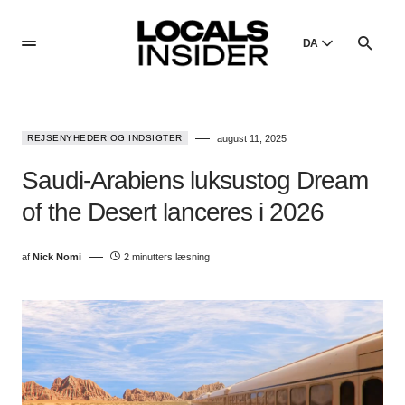
DA
English
English
REJSENYHEDER OG INDSIGTER
august 11, 2025
Dansk
Danish
Saudi-Arabiens luksustog Dream
Polski
of the Desert lanceres i 2026
Poland
Русский
af
Nick Nomi
2 minutters læsning
Russian