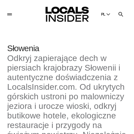
PL
English
English
Słowenia
Dansk
Danish
Odkryj zapierające dech w
Polski
piersiach krajobrazy Słowenii i
Poland
autentyczne doświadczenia z
Русский
LocalsInsider.com. Od ukrytych
Russian
górskich ustroni po malowniczy
jeziora i urocze wioski, odkryj
butikowe hotele, ekologiczne
restauracje i przygody na