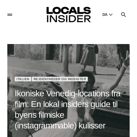
DA
English
English
Dansk
Danish
Polski
Poland
ITALIEN
REJSENYHEDER OG INDSIGTER
Русский
Russian
Ikoniske Venedig-locations fra
film: En lokal insiders guide til
byens filmiske
(instagrammable) kulisser