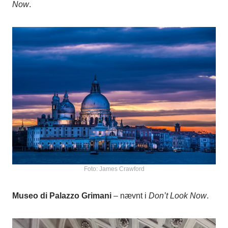
Now
.
Foto: James Crawford
Museo di Palazzo Grimani
– nævnt i
Don’t Look Now
.