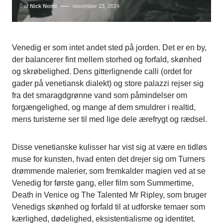
af
Nick Nomi
november 23, 2024
Venedig er som intet andet sted på jorden. Det er en by,
der balancerer fint mellem storhed og forfald, skønhed
og skrøbelighed. Dens gitterlignende calli (ordet for
gader på venetiansk dialekt) og store palazzi rejser sig
fra det smaragdgrønne vand som påmindelser om
forgængelighed, og mange af dem smuldrer i realtid,
mens turisterne ser til med lige dele ærefrygt og rædsel.
Disse venetianske kulisser har vist sig at være en tidløs
muse for kunsten, hvad enten det drejer sig om Turners
drømmende malerier, som fremkalder magien ved at se
Venedig for første gang, eller film som Summertime,
Death in Venice og The Talented Mr Ripley, som bruger
Venedigs skønhed og forfald til at udforske temaer som
kærlighed, dødelighed, eksistentialisme og identitet.