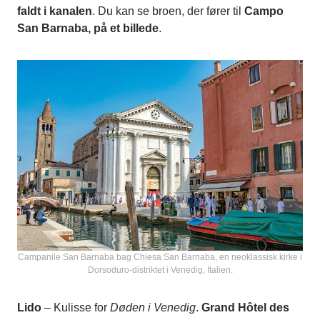
faldt i kanalen
. Du kan se broen, der fører til
Campo
San Barnaba, på et billede
.
Campanile San Barnaba bag Chiesa San Barnaba, en neoklassisk kirke i
Dorsoduro-distriktet i Venedig, Italien.
Lido
– Kulisse for
Døden i Venedig
.
Grand Hôtel des