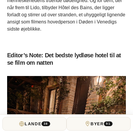
menneskehedens truende dødelighed. Og for dem, der
når frem til Lido, tilbyder Hôtel des Bains, der ligger
forladt og stirrer ud over stranden, et uhyggeligt lignende
ansigt som filmens hovedperson i Døden i Venedigs
sidste øjeblikke.
Editor’s Note: Det bedste lydløse hotel til at
se film om natten
LANDE
BYER
38
91