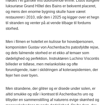
mødes i et ganske vist udfordrende emne. Lidos tidligere
luksuriøse Grand Hôtel des Bains er bekvemt placeret,
og mens den enorme bygning skulle have været
restaureret i 2010, står den i 2025 og kigger over et hegn
til stranden og venter på at vende tilbage til fordums
storhed.
Men i filmen er hotellet en kulisse for hovedpersonen,
komponisten Gustav von Aschenbachs patosfyldte rejse,
og dets falmende storhed er et ekko af temaer som
dødelighed og perfektion. Instruktøren Luchino Viscontis
billeder er tidløse, men melankolske og ofte
foruroligende, især i skildringen af koleraepidemien, der
fejer hen over byen.
Men strandene, der glitrer og er disede under solen, er
altid smukke og står i kontrast til Aschenbachs uro og
tilbyder en sammenstilling af naturens evige skønhed og