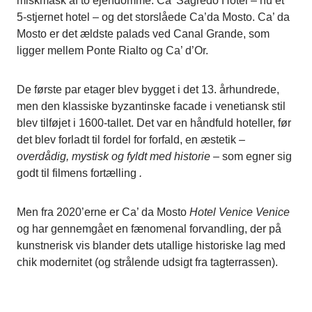
miskmask af to ejendomme: Ca’ Sagredo Hotel – nu et
5-stjernet hotel – og det storslåede Ca’da Mosto. Ca’ da
Mosto er det ældste palads ved Canal Grande, som
ligger mellem Ponte Rialto og Ca’ d’Or.
De første par etager blev bygget i det 13. århundrede,
men den klassiske byzantinske facade i venetiansk stil
blev tilføjet i 1600-tallet. Det var en håndfuld hoteller, før
det blev forladt til fordel for forfald, en æstetik –
overdådig, mystisk og fyldt med historie –
som egner sig
godt til filmens fortælling
.
Men fra 2020’erne er Ca’ da Mosto
Hotel Venice Venice
og har gennemgået en fænomenal forvandling, der på
kunstnerisk vis blander dets utallige historiske lag med
chik modernitet (og strålende udsigt fra tagterrassen).