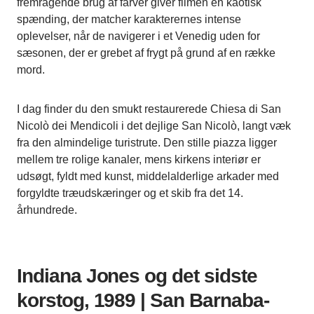
fremragende brug af farver giver filmen en kaotisk
spænding, der matcher karakterernes intense
oplevelser, når de navigerer i et Venedig uden for
sæsonen, der er grebet af frygt på grund af en række
mord.
I dag finder du den smukt restaurerede Chiesa di San
Nicolò dei Mendicoli i det dejlige San Nicolò, langt væk
fra den almindelige turistrute. Den stille piazza ligger
mellem tre rolige kanaler, mens kirkens interiør er
udsøgt, fyldt med kunst, middelalderlige arkader med
forgyldte træudskæringer og et skib fra det 14.
århundrede.
Indiana Jones og det sidste
korstog, 1989 | San Barnaba-