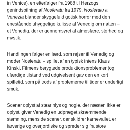
in Venice), en efterfølger fra 1988 til Herzogs
genindspilning af
Nosferatu
fra 1979.
Nosferatu a
Venezia
blander skyggefuld gotisk horror med den
enestående uhyggelige kulisse af Venedig om natten –
et Venedig, der er gennemsyret af atmosfære, storhed og
mystik.
Handlingen følger en lærd, som rejser til Venedig og
møder Nosferatu – spillet af en typisk intens Klaus
Kinski. Filmens berygtede produktionsproblemer (og
ufærdige tilstand ved udgivelsen) gav den en kort
spilletid, som på trods af problemerne til tider er underligt
smuk.
Scener oplyst af stearinlys og nogle, der næsten ikke er
oplyst, giver Venedig en udpræget skræmmende
stemning, mens de scener, der skildrer karnevallet, er
farverige og overjordiske og spreder sig fra store