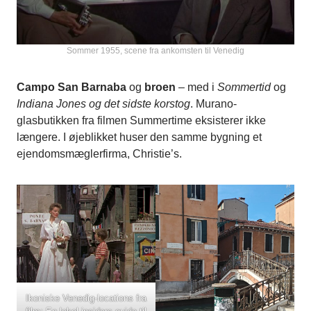
Sommer 1955, scene fra ankomsten til Venedig
Campo San Barnaba
og
broen
– med i
Sommertid
og
Indiana Jones og det sidste korstog
. Murano-
glasbutikken fra filmen Summertime eksisterer ikke
længere. I øjeblikket huser den samme bygning et
ejendomsmæglerfirma, Christie’s.
Ikoniske Venedig-locations fra