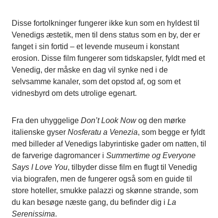
Disse fortolkninger fungerer ikke kun som en hyldest til
Venedigs æstetik, men til dens status som en by, der er
fanget i sin fortid – et levende museum i konstant
erosion. Disse film fungerer som tidskapsler, fyldt med et
Venedig, der måske en dag vil synke ned i de
selvsamme kanaler, som det opstod af, og som et
vidnesbyrd om dets utrolige egenart.
Fra den uhyggelige
Don’t Look Now
og den mørke
italienske gyser
Nosferatu a Venezia
, som begge er fyldt
med billeder af Venedigs labyrintiske gader om natten, til
de farverige dagromancer i
Summertime og Everyone
Says I Love You
, tilbyder disse film en flugt til Venedig
via biografen, men de fungerer også som en guide til
store hoteller, smukke palazzi og skønne strande, som
du kan besøge næste gang, du befinder dig i
La
Serenissima
.